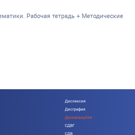
тематики. Рабочая тетрадь + Методические
Дислексия
Дисграфия
Дискалькулия
СДВГ
СДВ