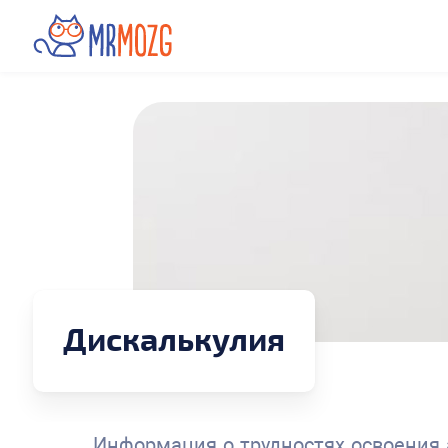
Дискалькулия
Информация о трудностях освоения ар