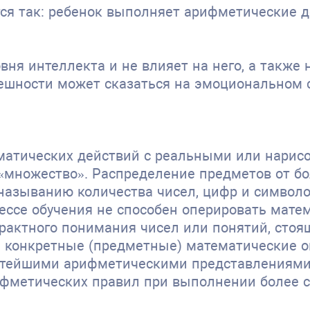
ся так: ребенок выполняет арифметические д
вня интеллекта и не влияет на него, а также
ешности может сказаться на эмоциональном с
матических действий с реальными или нарис
«множество». Распределение предметов от бо
называнию количества чисел, цифр и символо
цессе обучения не способен оперировать мат
трактного понимания чисел или понятий, сто
 конкретные (предметные) математические о
стейшими арифметическими представлениями,
ифметических правил при выполнении более 