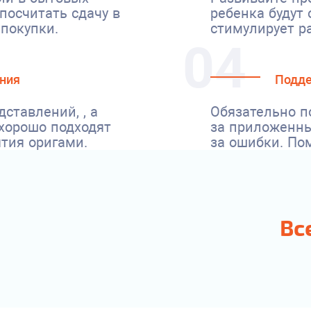
посчитать сдачу в
ребенка будут 
 покупки.
стимулирует р
04
ния
Подде
ставлений, , а
Обязательно п
хорошо подходят
за приложенны
ятия оригами.
за ошибки. По
Вс