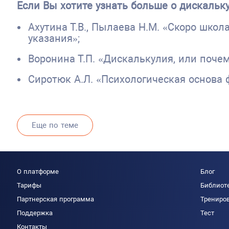
Если Вы хотите узнать больше о дискаль
Ахутина Т.В., Пылаева Н.М. «Скоро шко
указания»;
Воронина Т.П. «Дискалькулия, или почем
Сиротюк А.Л. «Психологическая основа
Еще по теме
О платформе
Блог
Тарифы
Библиот
Партнерская программа
Трениро
Поддержка
Тест
Контакты