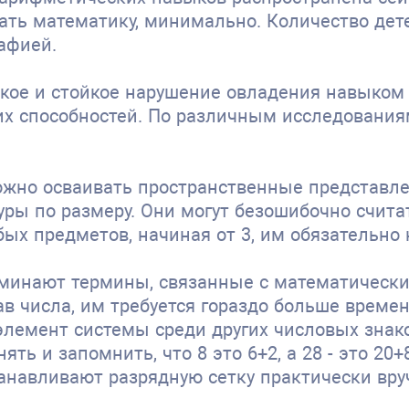
ать математику, минимально. Количество дет
рафией.
ское и стойкое нарушение овладения навыком
их способностей. По различным исследования
жно осваивать пространственные представлени
ры по размеру. Они могут безошибочно считать
бых предметов, начиная от 3, им обязательно 
оминают термины, связанные с математичес
ав числа, им требуется гораздо больше време
элемент системы среди других числовых знако
ть и запомнить, что 8 это 6+2, а 28 - это 20
анавливают разрядную сетку практически вру