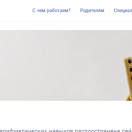
С чем работаем?
Родителям
Специа
ифметических навыков распространена сейча